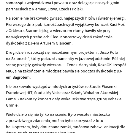
samorządu województwa i powiatu oraz delegacje naszych gmin
partnerskich z Niemiec, Litwy, Czech i Polski.
Na scenie nie brakowało gwiazd, najlepszych hitów i świetnej energii.
Pierwszego dnia publiczność zachwycił wyjątkowy koncert Kasi Moś
z Orkiestrą Staromiejską, a wieczorem tłumy bawiły się przy
największych przebojach Cleo. Koncertowy dzień zakończyła
dyskoteka z DJ-em Arturem Glancem.
Drugi dzień rozpoczął się niecodziennym projektem „Disco Polo
na Salonach”, który pokazał znane hity w jazzowej odsłonie. Później
scenę przejęły gwiazdy wieczoru – Zenek Martyniuk, RoxaOK i zespół
MIG, a na zakończenie młodzież bawiła się podczas dyskoteki z DJ-
em Bagrolem.
Nie brakowało występów młodych artystów ze Studia Piosenki
Estradowej HIT, Studia My Voice oraz Szkoły Wokalno-Aktorskiej
Fama. Znakomity koncert dały wokalistki tworzące grupę Babskie
Granie.
Wiele działo się nie tylko na scenie. Było wesołe miasteczko
z prawdziwego zdarzenia, można było skorzystać z lotu
helikopterem, były dmuchane zamki, mnóstwo zabaw i animacji dla